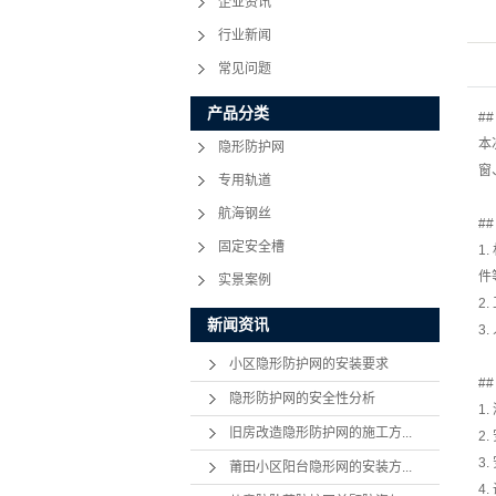
企业资讯
行业新闻
常见问题
产品分类
#
本
隐形防护网
窗
专用轨道
航海钢丝
#
固定安全槽
1
件
实景案例
2
新闻资讯
3
小区隐形防护网的安装要求
#
隐形防护网的安全性分析
1
旧房改造隐形防护网的施工方...
2
3
莆田小区阳台隐形网的安装方...
4