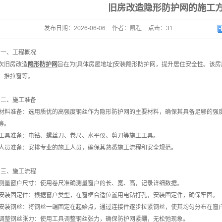
旧房改造隐形防护网的施工
发布日期：
2026-06-06
作者：
凯程
点击：
31
# 一、工程概况
次
旧房改造
隐形防护网
旨在为[具体房屋地址]安装隐形防护网，提升居住安全性。该房
、推拉窗等。
# 二、施工准备
. 材料准备：选用质优的高强度钢丝作为隐形防护网的主要材料，确保其具备足够的
等。
. 工具准备：电钻、螺丝刀、卷尺、水平仪、剪刀等施工工具。
. 人员准备：安排专业的施工人员，确保其熟悉施工流程和安全规范。
# 三、施工流程
. 测量窗户尺寸：使用卷尺准确测量窗户的长、宽、高，记录详细数据。
. 安装固定件：根据窗户类型，在窗框合适位置用电钻打孔，安装固定件，确保牢固。
. 安装钢丝：将钢丝一端固定在起始点，通过连接件逐步拉紧钢丝，使其均匀分布在窗
. 调整钢丝张力：使用工具调整钢丝张力，确保防护网紧绷，无松弛现象。