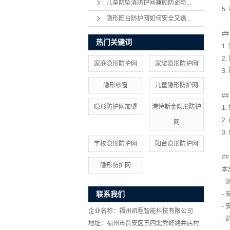
儿童防坠落防护网兼顾防盗与...
5
隐形阳台防护网如何安全又透...
#
热门关键词
1
2
家庭隐形防护网
家装隐形防护网
3
隐形纱窗
儿童隐形防护网
#
隐形防护网加盟
港特斯金隐形防护
1
2
网
3
学校隐形防护网
阳台隐形防护网
#
隐形防护网
本
-
联系我们
-
- 
企业名称：福州凯程智能科技有限公司
-
地址：福州市晋安区五四北秀峰路井店村