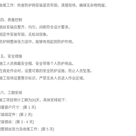
. 收尾工作：检查防护网安装是否牢固，清理现场，确保无杂物残留。
# 四、质量控制
. 钢丝安装应整齐、均匀，间距符合设计要求。
. 固定件安装牢固，无松动现象。
. 防护网整体张力适中，能够有效起到防护作用。
# 五、安全措施
. 施工人员佩戴安全帽、安全带等个人防护用品。
. 在高处作业时，设置可靠的安全防护设施，防止人员坠落。
. 施工现场设置警示标识，严禁无关人员进入作业区域。
# 六、工期安排
施工项目预计工期为[X]天，具体安排如下：
 测量窗户尺寸：[第 1 天]
 安装固定件：[第 2 天]
安装钢丝：[第 3 - 4 天]
 调整钢丝张力及收尾工作：[第 5 天]