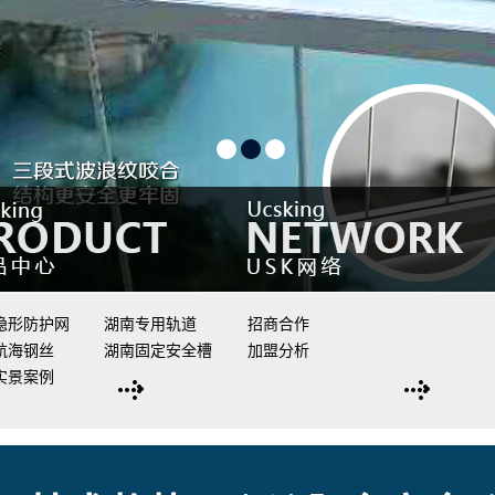
1
2
3
隐形防护网
湖南专用轨道
招商合作
航海钢丝
湖南固定安全槽
加盟分析
实景案例