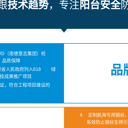
跟
技术趋势
，专注
阳台安全
SUD（南德意志集团）检
 品质保障
品
建省人民政府列入618 绿
技成果推广项目
4001认证，符合工程项目建设的
4.
定制航海专用钢丝
有效防止钢丝生锈引