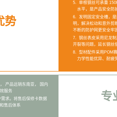
5.
单根钢丝可承重 15
水平，是产品安全防
6.
发明固定安全槽，
优势
明，解决松动和意外
不断的防护网更安全牢
7.
钢丝表皮采用尼龙
开裂等问题，延长钢丝
8.
型材配件采用PO
力学性能优异、耐疲劳
， 产品远销东南亚， 国内
效服务
专
客户需求。将售后保修卡数据
和售后体系