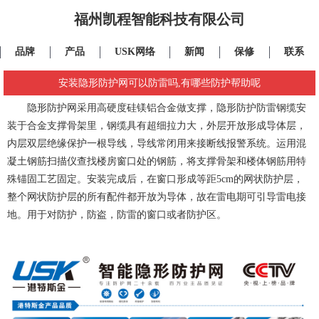
福州凯程智能科技有限公司
品牌
产品
USK网络
新闻
保修
联系
安装隐形防护网可以防雷吗,有哪些防护帮助呢
隐形防护网
采用高硬度硅镁铝合金做支撑，隐形防护防雷钢缆安
装于合金支撑骨架里，钢缆具有超细拉力大，外层开放形成导体层，
内层双层绝缘保护一根导线，导线常闭用来接断线报警系统。运用混
凝土钢筋扫描仪查找楼房窗口处的钢筋，将支撑骨架和楼体钢筋用特
殊锚固工艺固定。安装完成后，在窗口形成等距5cm的网状防护层，
整个网状防护层的所有配件都开放为导体，故在雷电期可引导雷电接
地。用于对防护，防盗，防雷的窗口或者防护区。